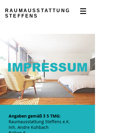
RAUMAUSSTATTUNG
STEFFENS
IMPRESSUM
Angaben gemäß § 5 TMG:
Raumausstattung Steffens e.K.
Inh. Andre Kühbach
Balken 8